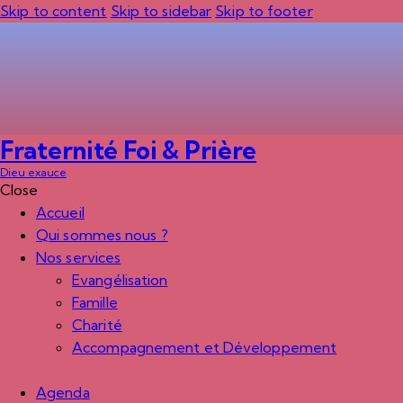
Skip to content
Skip to sidebar
Skip to footer
Fraternité Foi & Prière
Dieu exauce
Close
Accueil
Qui sommes nous ?
Nos services
Evangélisation
Famille
Charité
Accompagnement et Développement
Agenda