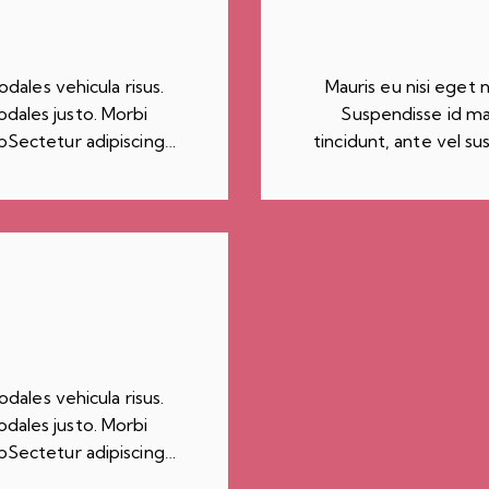
dales vehicula risus.
Mauris eu nisi eget 
odales justo. Morbi
Suspendisse id mau
utpSectetur adipiscing…
tincidunt, ante vel su
dales vehicula risus.
odales justo. Morbi
utpSectetur adipiscing…