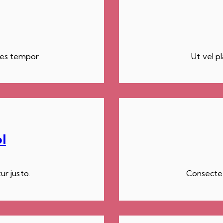
res tempor.
Ut vel pl
l
ur justo.
Consectet