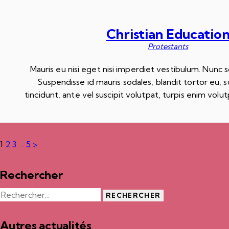
Christian Educatio
Protestants
Mauris eu nisi eget nisi imperdiet vestibulum. Nunc so
Suspendisse id mauris sodales, blandit tortor eu, s
tincidunt, ante vel suscipit volutpat, turpis enim vol
Navigation
Page
Page
Page
Page
1
2
3
…
5
>
des
Rechercher
articles
Rechercher :
Autres actualités