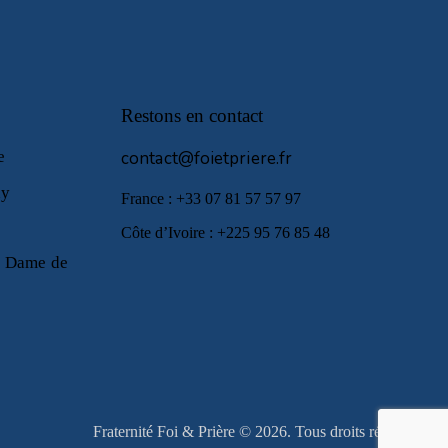
Restons en contact
le
contact@foietpriere.fr
ny
France : +33 07 81 57 57 97
Côte d’Ivoire : +225 95 76 85 48
e Dame de
Fraternité Foi & Prière © 2026. Tous droits réservés