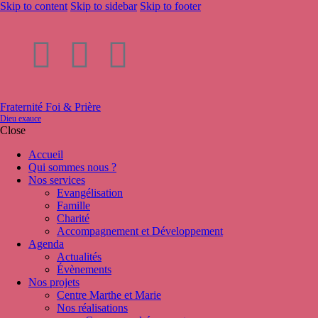
Skip to content
Skip to sidebar
Skip to footer
Fraternité Foi & Prière
Dieu exauce
Close
Accueil
Qui sommes nous ?
Nos services
Evangélisation
Famille
Charité
Accompagnement et Développement
Agenda
Actualités
Évènements
Nos projets
Centre Marthe et Marie
Nos réalisations