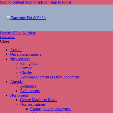
Skip to content
Skip to sidebar
Skip to footer
Fraternité Foi & Prière
Dieu exauce
Close
Accueil
Qui sommes nous ?
Nos services
Evangélisation
Famille
Charité
Accompagnement et Développement
Agenda
Actualités
Évènements
Nos projets
Centre Marthe et Marie
Nos réalisations
Campagne drépanocytose