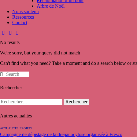
Réhabilitation d’un pont
Arbre de Noël
Nous soutenir
Ressources
Contact
No results
We're sorry, but your query did not match
Can't find what you need? Take a moment and do a search below or st
Rechercher
Rechercher :
Autres actualités
ACTUALITÉS PROJETS
Campagne de dépistage de la drépanocytose organisée à Fresco