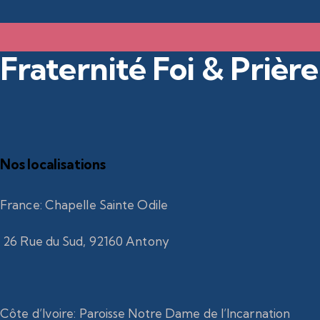
de
l’article
Fraternité Foi & Prière
Nos localisations
France
:
Chapelle Sainte Odile
26 Rue du Sud, 92160 Antony
Côte d’Ivoire
:
Paroisse Notre Dame de l’Incarnation