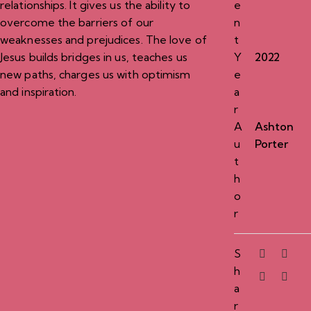
relationships. It gives us the ability to
e
overcome the barriers of our
n
weaknesses and prejudices. The love of
t
Jesus builds bridges in us, teaches us
Y
2022
new paths, charges us with optimism
e
and inspiration.
a
r
A
Ashton
u
Porter
t
h
o
r
S
h
a
r