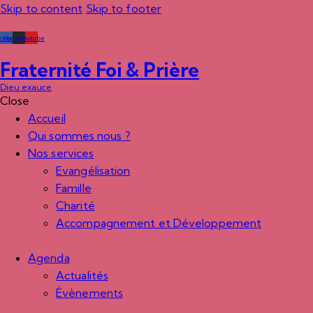
Skip to content
Skip to footer
cebook
Instagram
Youtube
Fraternité Foi & Prière
Dieu exauce
Close
Accueil
Qui sommes nous ?
Nos services
Evangélisation
Famille
Charité
Accompagnement et Développement
Agenda
Actualités
Évènements